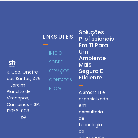
Soluções
LINKS ÚTEIS
Profissionais
Em TI Para
Um
INÍCIO
Ambiente
SOBRE
Mais
Seguro E
SERVIÇOS
R. Cap. Onofre
Eficiente
dos Santos, 376
CONTATOS
- Jardim
BLOG
Planalto de
A Smart TI é
Viracopos,
especializada
Campinas - SP,
em
13056-008
consultoria
de
tecnologia
da
informação,