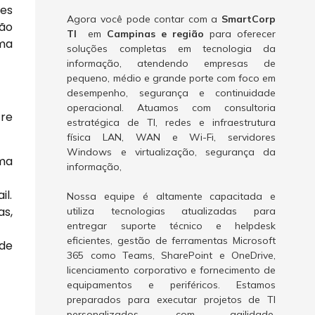
ues
Agora você pode contar com a
SmartCorp
são
TI
em
Campinas e região
para oferecer
uma
soluções completas em tecnologia da
informação, atendendo empresas de
pequeno, médio e grande porte com foco em
desempenho, segurança e continuidade
operacional. Atuamos com consultoria
tre
estratégica de TI, redes e infraestrutura
física LAN, WAN e Wi-Fi, servidores
Windows e virtualização, segurança da
uma
informação,
il.
Nossa equipe é altamente capacitada e
as,
utiliza tecnologias atualizadas para
entregar suporte técnico e helpdesk
eficientes, gestão de ferramentas Microsoft
de
365 como Teams, SharePoint e OneDrive,
licenciamento corporativo e fornecimento de
equipamentos e periféricos. Estamos
preparados para executar projetos de TI
personalizados, com agilidade,