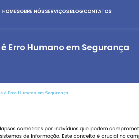
HOME
SOBRE NÓS
SERVIÇOS
BLOG
CONTATOS
 é Erro Humano em Segurança
e é Erro Humano em Segurança
 lapsos cometidos por indivíduos que podem comprome
de sistemas de informação. Este conceito é crucial no ca