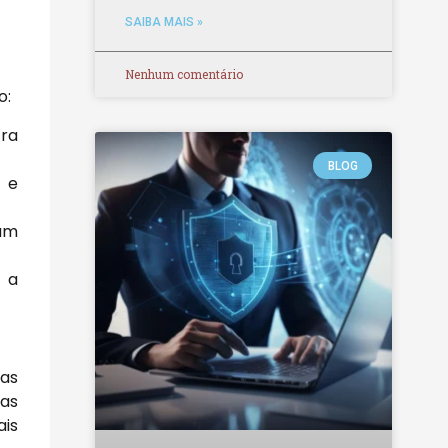
SAIBA MAIS »
Nenhum comentário
o:
tra
BLOG
 e
ram
 a
as
 as
ais