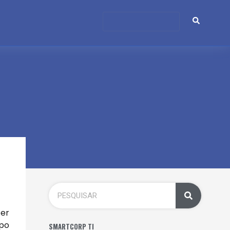
ter
mpo
SMARTCORP TI