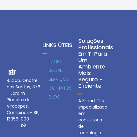
Soluções
LINKS ÚTEIS
Profissionais
Em TI Para
Um
INÍCIO
Ambiente
SOBRE
Mais
Seguro E
SERVIÇOS
R. Cap. Onofre
Eficiente
dos Santos, 376
CONTATOS
- Jardim
BLOG
Planalto de
A Smart TI é
Viracopos,
especializada
Campinas - SP,
em
13056-008
consultoria
de
tecnologia