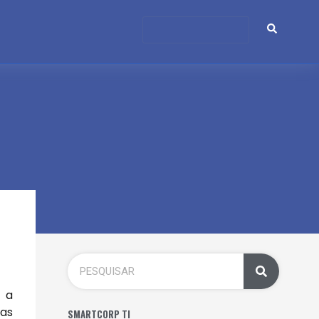
r a
das
SMARTCORP TI