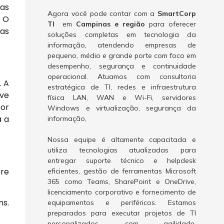
 as
Agora você pode contar com a
SmartCorp
. O
TI
em
Campinas e região
para oferecer
das
soluções completas em tecnologia da
informação, atendendo empresas de
pequeno, médio e grande porte com foco em
desempenho, segurança e continuidade
operacional. Atuamos com consultoria
. A
estratégica de TI, redes e infraestrutura
ave
física LAN, WAN e Wi-Fi, servidores
por
Windows e virtualização, segurança da
a a
informação,
Nossa equipe é altamente capacitada e
utiliza tecnologias atualizadas para
entregar suporte técnico e helpdesk
tre
eficientes, gestão de ferramentas Microsoft
365 como Teams, SharePoint e OneDrive,
licenciamento corporativo e fornecimento de
ns.
equipamentos e periféricos. Estamos
preparados para executar projetos de TI
personalizados, com agilidade,