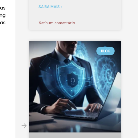
sas
SAIBA MAIS »
ing
as
Nenhum comentário
BLOG