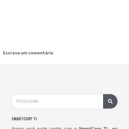
Escreva um comentário
SMARTCORP TI
Agora você pode contar com a
SmartCorp TI
em