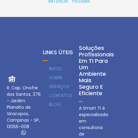
ANTERIOR
PRÓXIMA
Soluções
LINKS ÚTEIS
Profissionais
Em TI Para
Um
INÍCIO
Ambiente
SOBRE
Mais
Seguro E
SERVIÇOS
R. Cap. Onofre
Eficiente
dos Santos, 376
CONTATOS
- Jardim
BLOG
Planalto de
A Smart TI é
Viracopos,
especializada
Campinas - SP,
em
13056-008
consultoria
de