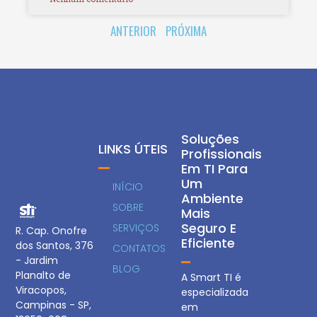
ANTERIOR
PRÓXIMA
Soluções
LINKS ÚTEIS
Profissionais
Em TI Para
Um
INÍCIO
Ambiente
SOBRE
Mais
Seguro E
SERVIÇOS
R. Cap. Onofre
Eficiente
dos Santos, 376
CONTATOS
- Jardim
BLOG
Planalto de
A Smart TI é
Viracopos,
especializada
Campinas - SP,
em