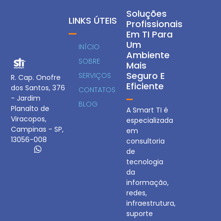
Soluções
LINKS ÚTEIS
Profissionais
Em TI Para
Um
INÍCIO
Ambiente
SOBRE
Mais
Seguro E
SERVIÇOS
R. Cap. Onofre
Eficiente
dos Santos, 376
CONTATOS
- Jardim
BLOG
Planalto de
A Smart TI é
Viracopos,
especializada
Campinas - SP,
em
13056-008
consultoria
de
tecnologia
da
informação,
redes,
infraestrutura,
suporte