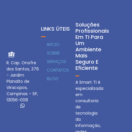
Soluções
LINKS ÚTEIS
Profissionais
Em TI Para
Um
INÍCIO
Ambiente
SOBRE
Mais
Seguro E
SERVIÇOS
R. Cap. Onofre
Eficiente
dos Santos, 376
CONTATOS
- Jardim
BLOG
Planalto de
A Smart TI é
Viracopos,
especializada
Campinas - SP,
em
13056-008
consultoria
de
tecnologia
da
informação,
redes,