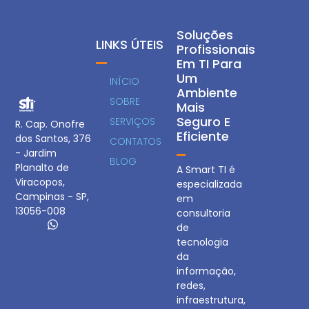
Soluções
LINKS ÚTEIS
Profissionais
Em TI Para
Um
INÍCIO
Ambiente
SOBRE
Mais
Seguro E
SERVIÇOS
R. Cap. Onofre
Eficiente
dos Santos, 376
CONTATOS
- Jardim
BLOG
Planalto de
A Smart TI é
Viracopos,
especializada
Campinas - SP,
em
13056-008
consultoria
de
tecnologia
da
informação,
redes,
infraestrutura,