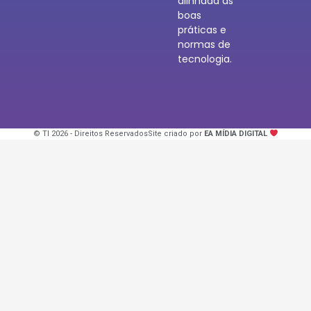
alinhada às
boas
práticas e
normas de
tecnologia.
© TI 2026 - Direitos Reservados
Site criado por
EA MÍDIA DIGITAL