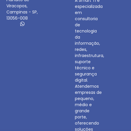
A Smart TI é
Viracopos,
especializada
Campinas - SP,
em
13056-008
consultoria
de
tecnologia
da
informação,
redes,
infraestrutura,
suporte
técnico e
segurança
digital.
Atendemos
empresas de
pequeno,
médio e
grande
porte,
oferecendo
soluções