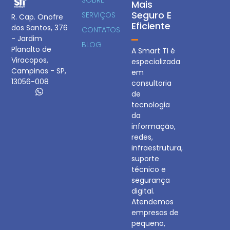
Mais
Seguro E
SERVIÇOS
R. Cap. Onofre
Eficiente
dos Santos, 376
CONTATOS
- Jardim
BLOG
Planalto de
A Smart TI é
Viracopos,
especializada
Campinas - SP,
em
13056-008
consultoria
de
tecnologia
da
informação,
redes,
infraestrutura,
suporte
técnico e
segurança
digital.
Atendemos
empresas de
pequeno,