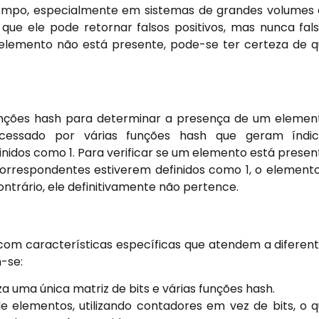
empo, especialmente em sistemas de grandes volumes
é que ele pode retornar falsos positivos, mas nunca fal
um elemento não está presente, pode-se ter certeza de 
 funções hash para determinar a presença de um elemen
cessado por várias funções hash que geram índic
inidos como 1. Para verificar se um elemento está presen
correspondentes estiverem definidos como 1, o element
trário, ele definitivamente não pertence.
 com características específicas que atendem a diferen
-se:
iza uma única matriz de bits e várias funções hash.
 elementos, utilizando contadores em vez de bits, o 