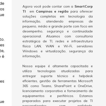
 de
Agora você pode contar com a
SmartCorp
sos
TI
em
Campinas e região
para oferecer
que
soluções completas em tecnologia da
informação, atendendo empresas de
pequeno, médio e grande porte com foco em
desempenho, segurança e continuidade
operacional. Atuamos com consultoria
to.
estratégica de TI, redes e infraestrutura
es
física LAN, WAN e Wi-Fi, servidores
te,
Windows e virtualização, segurança da
o é
informação,
Nossa equipe é altamente capacitada e
utiliza tecnologias atualizadas para
entregar suporte técnico e helpdesk
tes
eficientes, gestão de ferramentas Microsoft
365 como Teams, SharePoint e OneDrive,
licenciamento corporativo e fornecimento de
equipamentos e periféricos. Estamos
preparados para executar projetos de TI
que
personalizados, com agilidade,