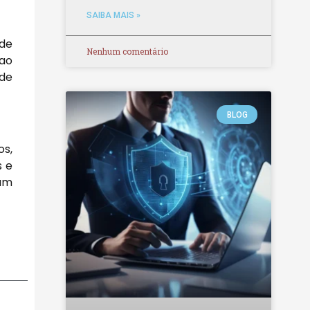
SAIBA MAIS »
de
Nenhum comentário
 ao
 de
BLOG
os,
s e
cam