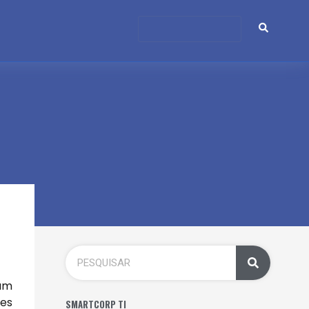
 um
ões
SMARTCORP TI