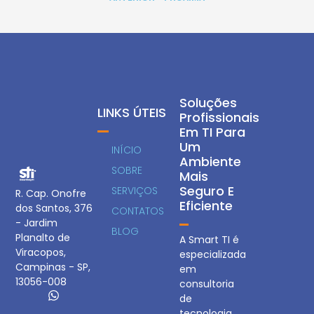
Soluções
LINKS ÚTEIS
Profissionais
Em TI Para
Um
INÍCIO
Ambiente
SOBRE
Mais
Seguro E
SERVIÇOS
R. Cap. Onofre
Eficiente
dos Santos, 376
CONTATOS
- Jardim
BLOG
Planalto de
A Smart TI é
Viracopos,
especializada
Campinas - SP,
em
13056-008
consultoria
de
tecnologia