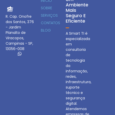
INÍCIO
Ambiente
SOBRE
Mais
Seguro E
SERVIÇOS
R. Cap. Onofre
Eficiente
dos Santos, 376
CONTATOS
- Jardim
BLOG
Planalto de
A Smart TI é
Viracopos,
especializada
Campinas - SP,
em
13056-008
consultoria
de
tecnologia
da
informação,
redes,
infraestrutura,
suporte
técnico e
segurança
digital.
Atendemos
empresas de