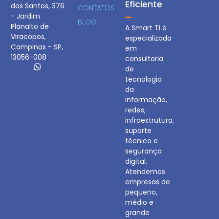
Eficiente
dos Santos, 376
CONTATOS
- Jardim
BLOG
Planalto de
A Smart TI é
Viracopos,
especializada
Campinas - SP,
em
13056-008
consultoria
de
tecnologia
da
informação,
redes,
infraestrutura,
suporte
técnico e
segurança
digital.
Atendemos
empresas de
pequeno,
médio e
grande