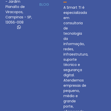
- Jardim
BLOG
Planalto de
A Smart TI é
Viracopos,
especializada
Campinas - SP,
em
13056-008
consultoria
de
tecnologia
da
informação,
redes,
infraestrutura,
suporte
técnico e
segurança
digital.
Atendemos
empresas de
pequeno,
médio e
grande
porte,