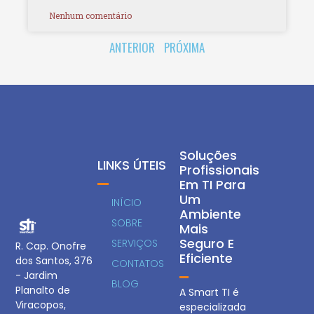
Nenhum comentário
ANTERIOR
PRÓXIMA
Soluções
LINKS ÚTEIS
Profissionais
Em TI Para
Um
INÍCIO
Ambiente
SOBRE
Mais
Seguro E
SERVIÇOS
R. Cap. Onofre
Eficiente
dos Santos, 376
CONTATOS
- Jardim
BLOG
Planalto de
A Smart TI é
Viracopos,
especializada