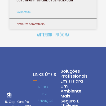
dos pilares mais críticos da tecnologia
SAIBA MAIS »
Nenhum comentário
ANTERIOR
PRÓXIMA
Soluções
LINKS ÚTEIS
Profissionais
Em TI Para
Um
INÍCIO
Ambiente
SOBRE
Mais
Seguro E
SERVIÇOS
R. Cap. Onofre
Eficiente