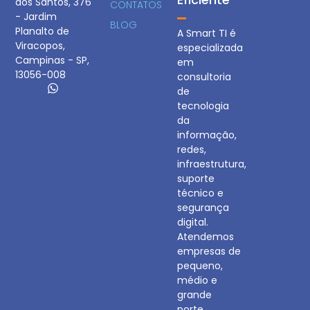
dos Santos, 376
CONTATOS
- Jardim
BLOG
Planalto de
A Smart TI é
Viracopos,
especializada
Campinas - SP,
em
13056-008
consultoria
de
tecnologia
da
informação,
redes,
infraestrutura,
suporte
técnico e
segurança
digital.
Atendemos
empresas de
pequeno,
médio e
grande
porte,