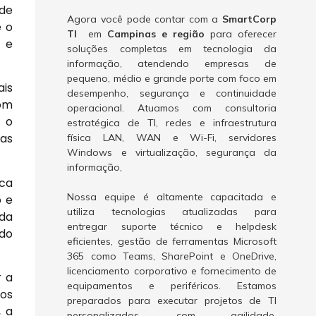
 de
Agora você pode contar com a
SmartCorp
e o
TI
em
Campinas e região
para oferecer
 e
soluções completas em tecnologia da
informação, atendendo empresas de
pequeno, médio e grande porte com foco em
ais
desempenho, segurança e continuidade
com
operacional. Atuamos com consultoria
o o
estratégica de TI, redes e infraestrutura
as
física LAN, WAN e Wi-Fi, servidores
Windows e virtualização, segurança da
informação,
ica
Nossa equipe é altamente capacitada e
o e
utiliza tecnologias atualizadas para
 da
entregar suporte técnico e helpdesk
do
eficientes, gestão de ferramentas Microsoft
365 como Teams, SharePoint e OneDrive,
licenciamento corporativo e fornecimento de
r a
equipamentos e periféricos. Estamos
 os
preparados para executar projetos de TI
, a
personalizados, com agilidade,