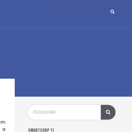
 em
e a
SMARTCORP TI