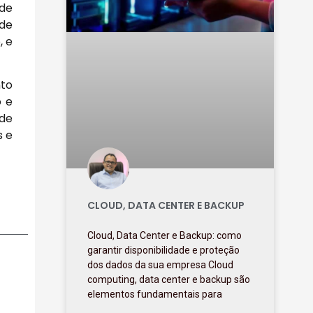
 de
 de
, e
nto
o e
 de
s e
CLOUD, DATA CENTER E BACKUP
Cloud, Data Center e Backup: como
garantir disponibilidade e proteção
dos dados da sua empresa Cloud
computing, data center e backup são
elementos fundamentais para