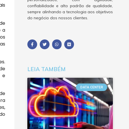
ais
confiabilidade e alto padrão de qualidade,
sempre alinhando a tecnologia aos objetivos
do negócio dos nossos clientes.
 de
e a
dos
 as
es.
 de
LEIA TAMBÉM
o e
DATA CENTER
 de
ara
es,
 do