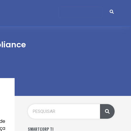
liance
 de
nça
SMARTCORP TI