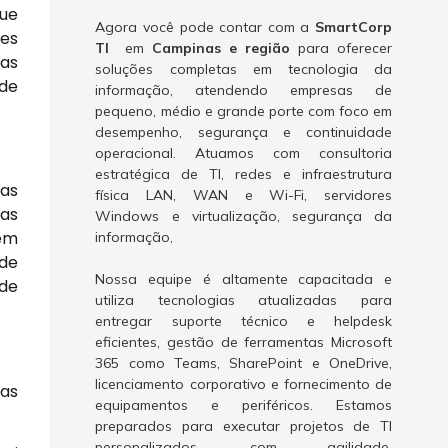
que
Agora você pode contar com a
SmartCorp
ões
TI
em
Campinas e região
para oferecer
nas
soluções completas em tecnologia da
 de
informação, atendendo empresas de
pequeno, médio e grande porte com foco em
desempenho, segurança e continuidade
operacional. Atuamos com consultoria
estratégica de TI, redes e infraestrutura
as
física LAN, WAN e Wi-Fi, servidores
mas
Windows e virtualização, segurança da
dem
informação,
de
Nossa equipe é altamente capacitada e
 de
utiliza tecnologias atualizadas para
entregar suporte técnico e helpdesk
eficientes, gestão de ferramentas Microsoft
365 como Teams, SharePoint e OneDrive,
licenciamento corporativo e fornecimento de
cas
equipamentos e periféricos. Estamos
preparados para executar projetos de TI
personalizados, com agilidade,