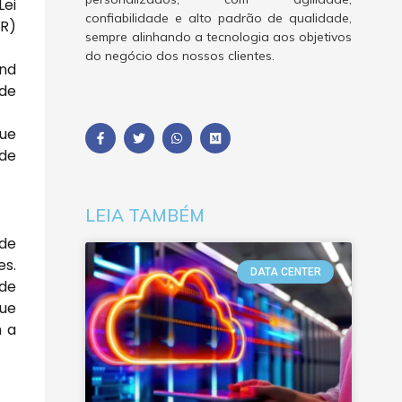
Lei
confiabilidade e alto padrão de qualidade,
PR)
sempre alinhando a tecnologia aos objetivos
do negócio dos nossos clientes.
and
 de
que
ade
LEIA TAMBÉM
 de
es.
DATA CENTER
 de
que
m a