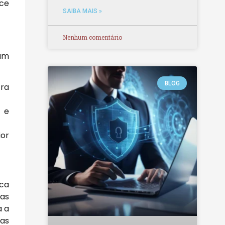
ece
SAIBA MAIS »
Nenhum comentário
tam
BLOG
tra
 e
or
sca
das
a a
das