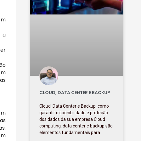
nem
 a
er
ção
lém
das
CLOUD, DATA CENTER E BACKUP
Cloud, Data Center e Backup: como
com
garantir disponibilidade e proteção
cas
dos dados da sua empresa Cloud
computing, data center e backup são
as.
elementos fundamentais para
com