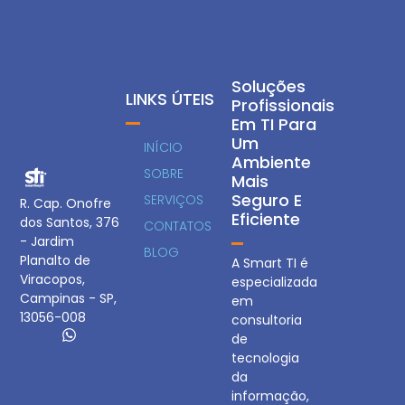
Soluções
LINKS ÚTEIS
Profissionais
Em TI Para
Um
INÍCIO
Ambiente
SOBRE
Mais
Seguro E
SERVIÇOS
R. Cap. Onofre
Eficiente
dos Santos, 376
CONTATOS
- Jardim
BLOG
Planalto de
A Smart TI é
Viracopos,
especializada
Campinas - SP,
em
13056-008
consultoria
de
tecnologia
da
informação,