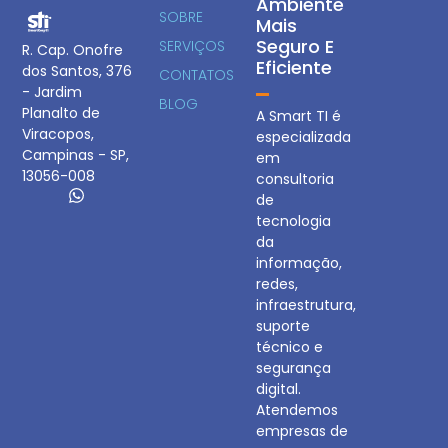
Ambiente
SOBRE
Mais
Seguro E
SERVIÇOS
R. Cap. Onofre
Eficiente
dos Santos, 376
CONTATOS
- Jardim
BLOG
Planalto de
A Smart TI é
Viracopos,
especializada
Campinas - SP,
em
13056-008
consultoria
de
tecnologia
da
informação,
redes,
infraestrutura,
suporte
técnico e
segurança
digital.
Atendemos
empresas de