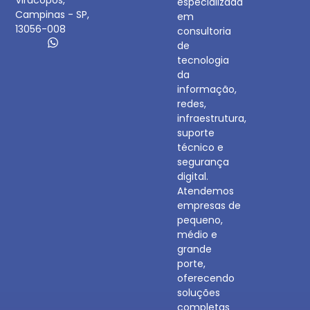
Viracopos,
especializada
Campinas - SP,
em
13056-008
consultoria
de
tecnologia
da
informação,
redes,
infraestrutura,
suporte
técnico e
segurança
digital.
Atendemos
empresas de
pequeno,
médio e
grande
porte,
oferecendo
soluções
completas