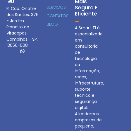
Mais
Seguro E
SERVIÇOS
R. Cap. Onofre
Eficiente
dos Santos, 376
CONTATOS
- Jardim
BLOG
Planalto de
A Smart TI é
Viracopos,
especializada
Campinas - SP,
em
13056-008
consultoria
de
tecnologia
da
informação,
redes,
infraestrutura,
suporte
técnico e
segurança
digital.
Atendemos
empresas de
pequeno,