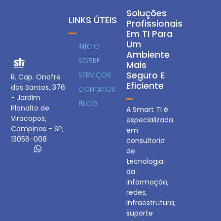
Soluções
LINKS ÚTEIS
Profissionais
Em TI Para
Um
INÍCIO
Ambiente
SOBRE
Mais
Seguro E
SERVIÇOS
R. Cap. Onofre
Eficiente
dos Santos, 376
CONTATOS
- Jardim
BLOG
Planalto de
A Smart TI é
Viracopos,
especializada
Campinas - SP,
em
13056-008
consultoria
de
tecnologia
da
informação,
redes,
infraestrutura,
suporte