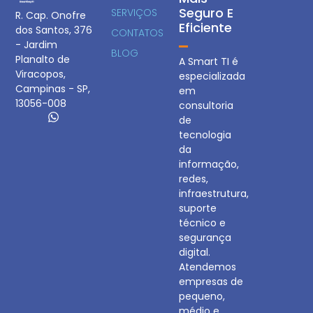
Seguro E
SERVIÇOS
R. Cap. Onofre
Eficiente
dos Santos, 376
CONTATOS
- Jardim
BLOG
Planalto de
A Smart TI é
Viracopos,
especializada
Campinas - SP,
em
13056-008
consultoria
de
tecnologia
da
informação,
redes,
infraestrutura,
suporte
técnico e
segurança
digital.
Atendemos
empresas de
pequeno,
médio e