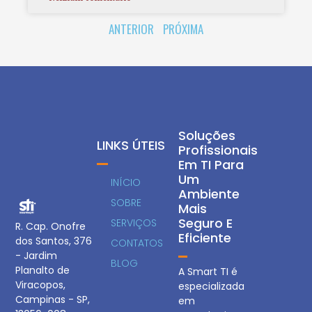
ANTERIOR
PRÓXIMA
Soluções
LINKS ÚTEIS
Profissionais
Em TI Para
Um
INÍCIO
Ambiente
SOBRE
Mais
Seguro E
SERVIÇOS
R. Cap. Onofre
Eficiente
dos Santos, 376
CONTATOS
- Jardim
BLOG
Planalto de
A Smart TI é
Viracopos,
especializada
Campinas - SP,
em