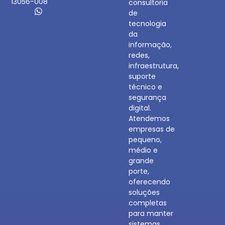
13056-008
consultoria
de
tecnologia
da
informação,
redes,
infraestrutura,
suporte
técnico e
segurança
digital.
Atendemos
empresas de
pequeno,
médio e
grande
porte,
oferecendo
soluções
completas
para manter
sistemas,