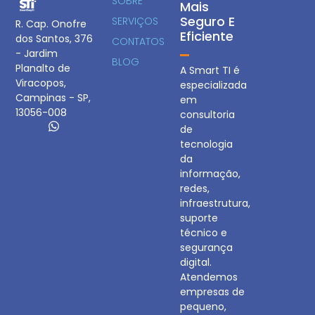
SOBRE
Mais
Seguro E
SERVIÇOS
R. Cap. Onofre
Eficiente
dos Santos, 376
CONTATOS
- Jardim
BLOG
Planalto de
A Smart TI é
Viracopos,
especializada
Campinas - SP,
em
13056-008
consultoria
de
tecnologia
da
informação,
redes,
infraestrutura,
suporte
técnico e
segurança
digital.
Atendemos
empresas de
pequeno,