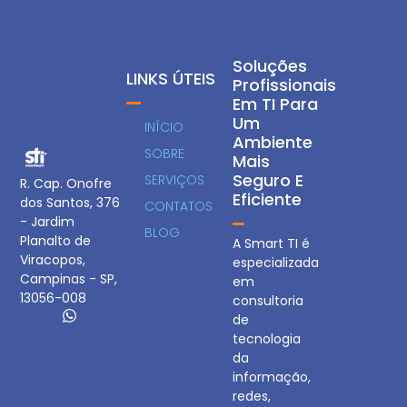
Soluções
LINKS ÚTEIS
Profissionais
Em TI Para
Um
INÍCIO
Ambiente
SOBRE
Mais
Seguro E
SERVIÇOS
R. Cap. Onofre
Eficiente
dos Santos, 376
CONTATOS
- Jardim
BLOG
Planalto de
A Smart TI é
Viracopos,
especializada
Campinas - SP,
em
13056-008
consultoria
de
tecnologia
da
informação,
redes,