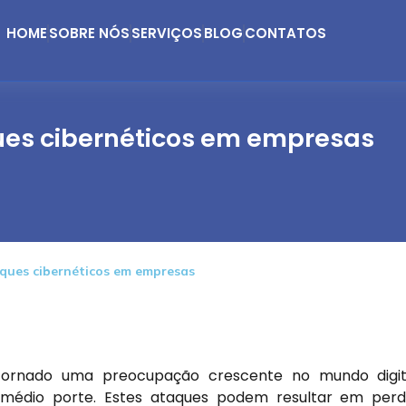
HOME
SOBRE NÓS
SERVIÇOS
BLOG
CONTATOS
es cibernéticos em empresas
ques cibernéticos em empresas
ornado uma preocupação crescente no mundo digita
médio porte. Estes ataques podem resultar em per