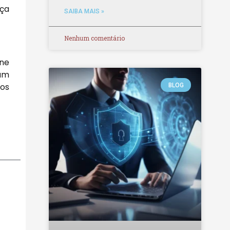
nça
SAIBA MAIS »
Nenhum comentário
ine
tam
 os
BLOG