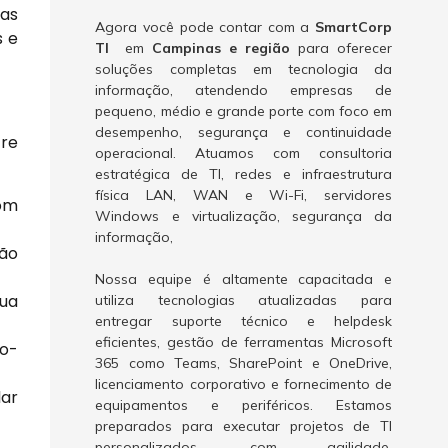
das
Agora você pode contar com a
SmartCorp
s e
TI
em
Campinas e região
para oferecer
soluções completas em tecnologia da
informação, atendendo empresas de
pequeno, médio e grande porte com foco em
desempenho, segurança e continuidade
tre
operacional. Atuamos com consultoria
estratégica de TI, redes e infraestrutura
física LAN, WAN e Wi-Fi, servidores
com
Windows e virtualização, segurança da
informação,
não
Nossa equipe é altamente capacitada e
sua
utiliza tecnologias atualizadas para
entregar suporte técnico e helpdesk
eficientes, gestão de ferramentas Microsoft
do-
365 como Teams, SharePoint e OneDrive,
licenciamento corporativo e fornecimento de
lar
equipamentos e periféricos. Estamos
preparados para executar projetos de TI
personalizados, com agilidade,