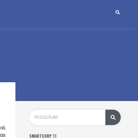
l,
das
SMARTCORP TI