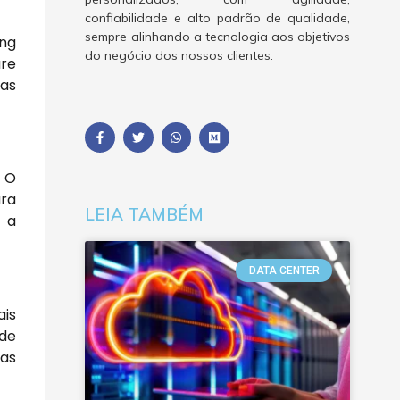
confiabilidade e alto padrão de qualidade,
sempre alinhando a tecnologia aos objetivos
ing
do negócio dos nossos clientes.
are
sas
. O
ara
LEIA TAMBÉM
s a
DATA CENTER
ais
 de
 as