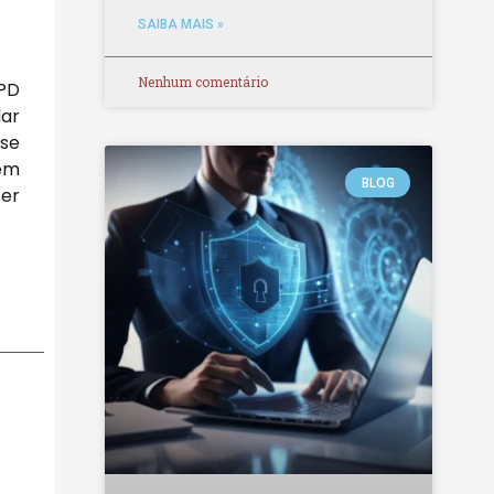
SAIBA MAIS »
Nenhum comentário
GPD
dar
 se
em
BLOG
ser