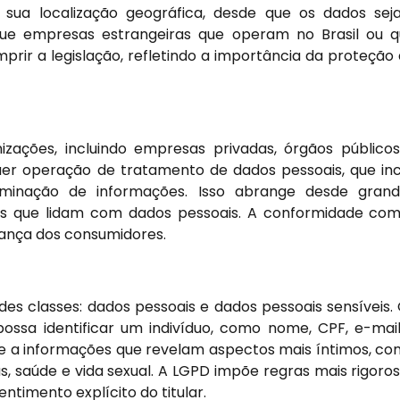
sua localização geográfica, desde que os dados se
ca que empresas estrangeiras que operam no Brasil ou 
rir a legislação, refletindo a importância da proteção
ações, incluindo empresas privadas, órgãos público
lquer operação de tratamento de dados pessoais, que inc
iminação de informações. Isso abrange desde grand
s que lidam com dados pessoais. A conformidade co
fiança dos consumidores.
es classes: dados pessoais e dados pessoais sensíveis.
ossa identificar um indivíduo, como nome, CPF, e-mai
se a informações que revelam aspectos mais íntimos, c
cas, saúde e vida sexual. A LGPD impõe regras mais rigoro
ntimento explícito do titular.