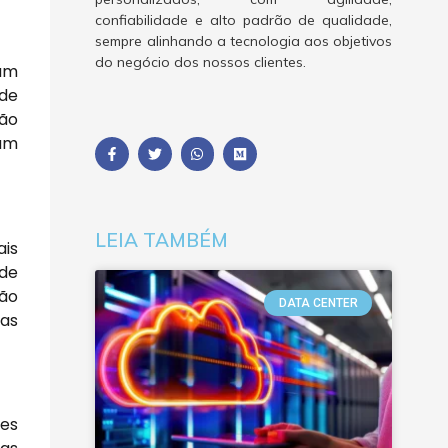
confiabilidade e alto padrão de qualidade,
sempre alinhando a tecnologia aos objetivos
do negócio dos nossos clientes.
ham
 de
são
sam
LEIA TAMBÉM
ais
ade
tão
DATA CENTER
 as
ões