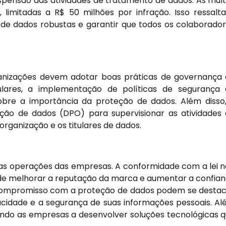
spensão das atividades de tratamento de dados. As mul
mitadas a R$ 50 milhões por infração. Isso ressalt
de dados robustas e garantir que todos os colaborado
D
anizações devem adotar boas práticas de governança
egulares, a implementação de políticas de segurança
bre a importância da proteção de dados. Além disso
ão de dados (DPO) para supervisionar as atividades
rganização e os titulares de dados.
nas operações das empresas. A conformidade com a lei 
de melhorar a reputação da marca e aumentar a confia
ompromisso com a proteção de dados podem se desta
vacidade e a segurança de suas informações pessoais. A
vando as empresas a desenvolver soluções tecnológicas 