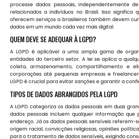
processe dados pessoais, independentemente de 
relacionados a indivíduos no Brasil. Isso signifi
oferecem serviços a brasileiros também devem cump
dados em um mundo cada vez mais digital.
QUEM DEVE SE ADEQUAR À LGPD?
A LGPD é aplicável a uma ampla gama de organiz
entidades do terceiro setor. A lei se aplica a qua
coleta, armazenamento, compartilhamento e el
corporações até pequenas empresas e freelancer
LGPD é crucial para evitar sanções e garantir a con
TIPOS DE DADOS ABRANGIDOS PELA LGPD
A LGPD categoriza os dados pessoais em duas grand
dados pessoais incluem qualquer informação que p
endereço. Já os dados pessoais sensíveis referem-
origem racial, convicções religiosas, opiniões políti
para o tratamento de dados sensíveis, exigindo conse