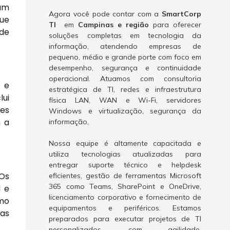
jam
Agora você pode contar com a
SmartCorp
que
TI
em
Campinas e região
para oferecer
 de
soluções completas em tecnologia da
informação, atendendo empresas de
pequeno, médio e grande porte com foco em
desempenho, segurança e continuidade
operacional. Atuamos com consultoria
s e
estratégica de TI, redes e infraestrutura
lui
física LAN, WAN e Wi-Fi, servidores
es
Windows e virtualização, segurança da
m a
informação,
Nossa equipe é altamente capacitada e
utiliza tecnologias atualizadas para
entregar suporte técnico e helpdesk
 Os
eficientes, gestão de ferramentas Microsoft
365 como Teams, SharePoint e OneDrive,
l e
licenciamento corporativo e fornecimento de
omo
equipamentos e periféricos. Estamos
sas
preparados para executar projetos de TI
personalizados, com agilidade,