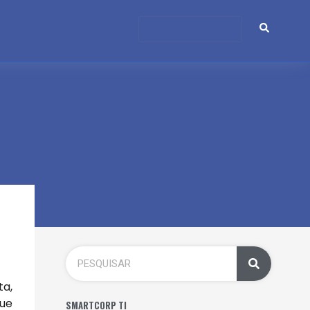
ta,
que
SMARTCORP TI