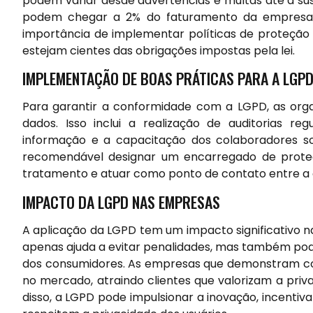
podem variar desde advertências e multas até a su
podem chegar a 2% do faturamento da empresa, li
importância de implementar políticas de proteção 
estejam cientes das obrigações impostas pela lei.
IMPLEMENTAÇÃO DE BOAS PRÁTICAS PARA A LGP
Para garantir a conformidade com a LGPD, as org
dados. Isso inclui a realização de auditorias r
informação e a capacitação dos colaboradores so
recomendável designar um encarregado de proteç
tratamento e atuar como ponto de contato entre a o
IMPACTO DA LGPD NAS EMPRESAS
A aplicação da LGPD tem um impacto significativo 
apenas ajuda a evitar penalidades, mas também po
dos consumidores. As empresas que demonstram c
no mercado, atraindo clientes que valorizam a pri
disso, a LGPD pode impulsionar a inovação, incenti