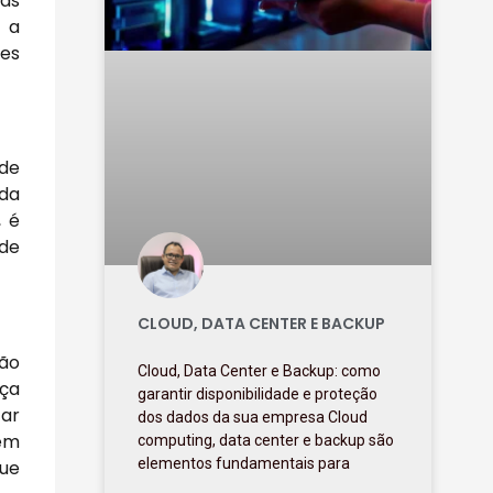
tas
a a
res
 de
 da
, é
 de
CLOUD, DATA CENTER E BACKUP
não
Cloud, Data Center e Backup: como
nça
garantir disponibilidade e proteção
car
dos dados da sua empresa Cloud
lém
computing, data center e backup são
elementos fundamentais para
que