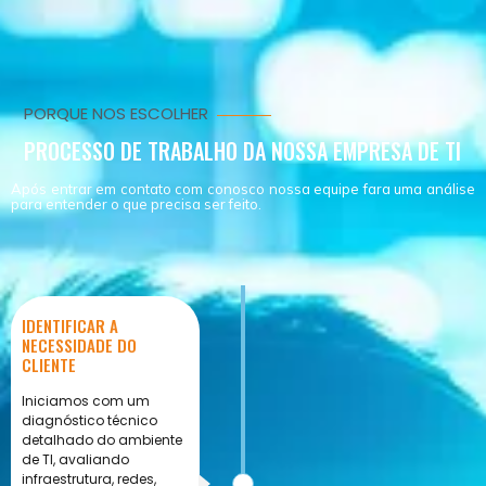
PORQUE NOS ESCOLHER
PROCESSO DE TRABALHO DA NOSSA EMPRESA DE TI
Após entrar em contato com conosco nossa equipe fara uma análise
para entender o que precisa ser feito.
IDENTIFICAR A
NECESSIDADE DO
CLIENTE
Iniciamos com um
diagnóstico técnico
detalhado do ambiente
de TI, avaliando
infraestrutura, redes,