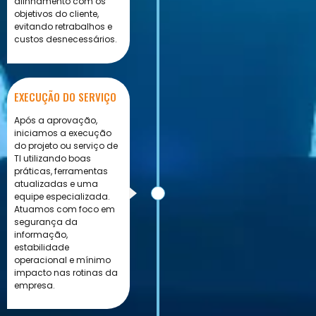
alinhamento com os
objetivos do cliente,
evitando retrabalhos e
custos desnecessários.
EXECUÇÃO DO SERVIÇO
Após a aprovação,
iniciamos a execução
do projeto ou serviço de
TI utilizando boas
práticas, ferramentas
atualizadas e uma
equipe especializada.
Atuamos com foco em
segurança da
informação,
estabilidade
operacional e mínimo
impacto nas rotinas da
empresa.