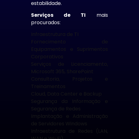
estabilidade.
Serviços de TI
mais
procurados:
Infraestrutura de TI
Fornecimento de
Equipamentos e Suprimentos
Corporativos
Serviços de Licenciamento,
Microsoft 365, SharePoint
Consultoria, Projetos e
Treinamentos
Cloud, Data Center e Backup
Segurança da Informação e
Segurança de Redes
Implantação e Administração
de Servidores Windows
Infraestrutura de Redes (LAN,
WAN e Wi-Fi)