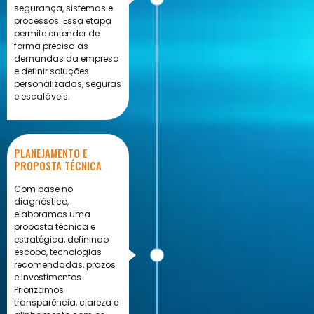
segurança, sistemas e
processos. Essa etapa
permite entender de
forma precisa as
demandas da empresa
e definir soluções
personalizadas, seguras
e escaláveis.
PLANEJAMENTO E
PROPOSTA TÉCNICA
Com base no
diagnóstico,
elaboramos uma
proposta técnica e
estratégica, definindo
escopo, tecnologias
recomendadas, prazos
e investimentos.
Priorizamos
transparência, clareza e