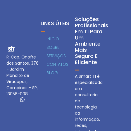
Soluções
LINKS ÚTEIS
Profissionais
Em TI Para
Um
INÍCIO
Ambiente
SOBRE
Mais
Seguro E
SERVIÇOS
R. Cap. Onofre
Eficiente
dos Santos, 376
CONTATOS
- Jardim
BLOG
Planalto de
A Smart TI é
Viracopos,
especializada
Campinas - SP,
em
13056-008
consultoria
de
tecnologia
da
informação,
redes,