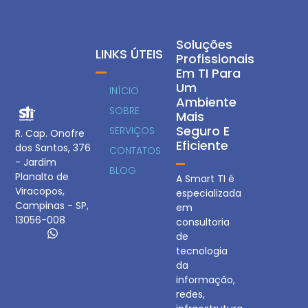
Soluções
LINKS ÚTEIS
Profissionais
Em TI Para
Um
INÍCIO
Ambiente
SOBRE
Mais
Seguro E
SERVIÇOS
R. Cap. Onofre
Eficiente
dos Santos, 376
CONTATOS
- Jardim
BLOG
Planalto de
A Smart TI é
Viracopos,
especializada
Campinas - SP,
em
13056-008
consultoria
de
tecnologia
da
informação,
redes,